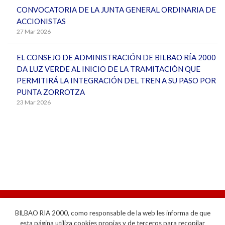
CONVOCATORIA DE LA JUNTA GENERAL ORDINARIA DE
ACCIONISTAS
27 Mar 2026
EL CONSEJO DE ADMINISTRACIÓN DE BILBAO RÍA 2000
DA LUZ VERDE AL INICIO DE LA TRAMITACIÓN QUE
PERMITIRÁ LA INTEGRACIÓN DEL TREN A SU PASO POR
PUNTA ZORROTZA
23 Mar 2026
PERFIL DE CONTRATANTE
BILBAO RIA 2000, como responsable de la web les informa de que
AVISO LEGAL
esta página utiliza cookies propias y de terceros para recopilar