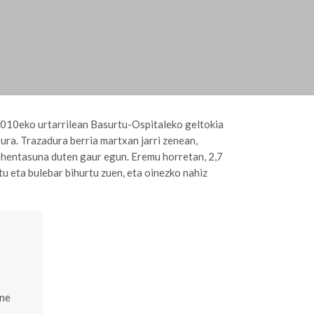
2010eko urtarrilean Basurtu-Ospitaleko geltokia
ura. Trazadura berria martxan jarri zenean,
ehentasuna duten gaur egun. Eremu horretan, 2,7
u eta bulebar bihurtu zuen, eta oinezko nahiz
rne