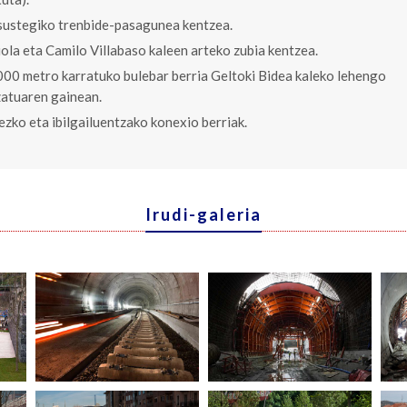
ustegiko trenbide-pasagunea kentzea.
iola eta Camilo Villabaso kaleen arteko zubia kentzea.
000 metro karratuko bulebar berria Geltoki Bidea kaleko lehengo
zatuaren gainean.
ezko eta ibilgailuentzako konexio berriak.
Irudi-galeria