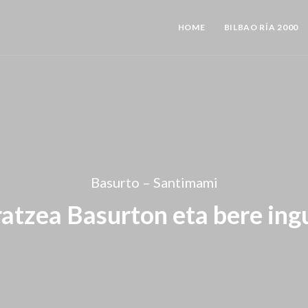
HOME
BILBAO RÍA 2000
Basurto – Santimami
ratzea Basurton eta bere ing