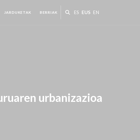
ES
EUS
EN
JARDUKETAK
BERRIAK
uruaren urbanizazioa