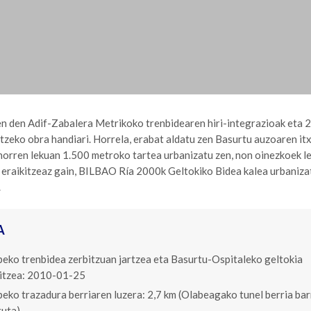
en den Adif-Zabalera Metrikoko trenbidearen hiri-integrazioak eta 
tzeko obra handiari. Horrela, erabat aldatu zen Basurtu auzoaren itx
 horren lekuan 1.500 metroko tartea urbanizatu zen, non oinezkoek l
a eraikitzeaz gain, BILBAO Ría 2000k Geltokiko Bidea kalea urbanizat
.
A
peko trenbidea zerbitzuan jartzea eta Basurtu-Ospitaleko geltokia
kitzea: 2010-01-25
peko trazadura berriaren luzera: 2,7 km (Olabeagako tunel berria ba
uta).