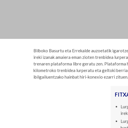
Bilboko Basurtu eta Errekalde auzoetatik igarotz
ireki izanak amaiera eman zioten trenbidea lurpera
trenaren plataforma libre geratu zen. Plataforma
kilometroko trenbidea lurperatu eta geltoki berri
ibilgailuentzako hainbat hiri-konexio ezarri zituen
FITX
Lur
ire
Lur
hart