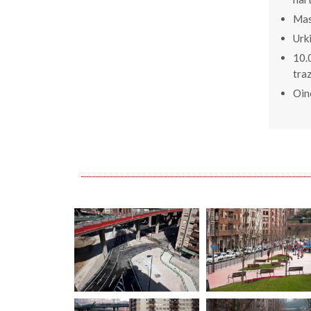
Mas
Urk
10.
tra
Oin