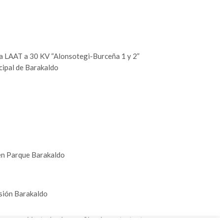
la LAAT a 30 KV “Alonsotegi-Burceña 1 y 2”
icipal de Barakaldo
 en Parque Barakaldo
nsión Barakaldo
Ver todos los perfiles de contratante