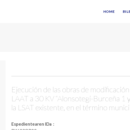
HOME
BIL
Ejecución de las obras de modificación
LAAT a 30 KV “Alonsotegi-Burceña 1 y 
la LSAT existente, en el término munic
Espedientearen IDa